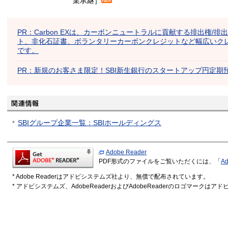
業承継］
PR：Carbon EXは、カーボンニュートラルに貢献する排出権/排
ト、非化石証書、ボランタリーカーボンクレジットなど幅広いク
です。
PR：新規のお客さま限定！SBI新生銀行のスタートアップ円定期
SBIグループ企業一覧：SBIホールディングス
Adobe Reader
PDF形式のファイルをご覧いただくには、「
Ad
* Adobe Readerはアドビシステムズ社より、無償で配布されています。
* アドビシステムズ、AdobeReaderおよびAdobeReaderのロゴマーク