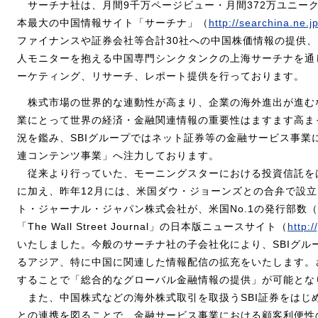
サーチナ社は、月間9千万ページビュー・月間372万ユニー
本最大の中国情報サイト「サーチナ」（
http://searchina.ne.jp
ファイナンスや証券会社等合計30社への中国株価情報の提供、
人モニターを抱える中国専門シンクタンクの上海サーチナを通
ーケティング、リサーチ、レポート提供を行っております。
株式市場の世界的な連動性が高まり、企業の海外進出が進む
業にとって世界の経済・金融関連情報の重要性はますます高ま
況を鑑み、SBIグループではネット証券等の金融サービス事業
連コンテンツ事業」へ注力しております。
従来より行っていた、モーニングスターにおける投資信託を
に加え、昨年12月には、米国ダウ・ジョーンズとの合弁で設
ト・ジャーナル・ジャパン株式会社が、米国No.1の発行部数
「The Wall Street Journal」の日本版ニュースサイト（
http:/
いたしました。今般のサーチナ社の子会社化により、SBIグル
るアジア、特に中国に関連した情報配信の拡充をいたします。
することで「総合的なグローバル金融情報の提供」が可能とな
また、中国株式などの海外株式取引を取扱うSBI証券をはじ
との連携を図ることで、金融サービス事業における顧客利便性