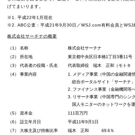
げてまいります。
※1. 平成22年1月現在
※2. ABC公査：平成21年9月30日／WSJ.com有料会員と
株式会社サーチナの概要
（1）
名称
株式会社サーチナ
（2）
所在地
東京都中央区日本橋1丁目3番11号
（3）
代表者の役職・氏名
代表取締役 端木 正和（モトキ
（4）
事業内容
1. メディア事業（中国の金融関
総合ポータルサイト「サーチナ
2. ファイナンス事業（金融機関等
3. リサーチ事業（中国専門のシ
国人モニターのネットワークを
（5）
資本金
111百万円
（6）
設立年月日
平成11年9月1日
（7）
大株主及び持株比率
端木 正和 69.6％