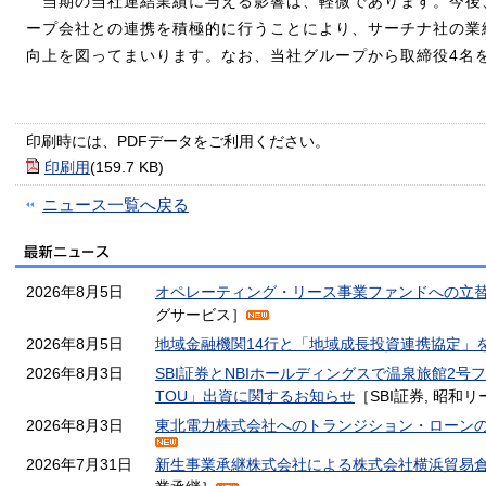
当期の当社連結業績に与える影響は、軽微であります。今後
ープ会社との連携を積極的に行うことにより、サーチナ社の業
向上を図ってまいります。なお、当社グループから取締役4名
印刷時には、PDFデータをご利用ください。
印刷用
(159.7 KB)
ニュース一覧へ戻る
2026年8月5日
オペレーティング・リース事業ファンドへの立
グサービス］
2026年8月5日
地域金融機関14行と「地域成長投資連携協定」
2026年8月3日
SBI証券とNBIホールディングスで温泉旅館2号
TOU」出資に関するお知らせ
［SBI証券, 昭和
2026年8月3日
東北電力株式会社へのトランジション・ローン
2026年7月31日
新生事業承継株式会社による株式会社横浜貿易