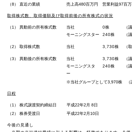
（8）
直近の業績
売上高480百万円 営業利益97百
取得株式数、取得価額及び取得前後の所有株式の状況
（1）
異動前の所有株式数
当社
0株
（議
モーニングスター
240株
（議
（2）
取得株式数
当社
3,730株
（
（3）
異動後の所有株式数
当社
3,730株
（議
モーニングスタ
240株
（議
ー
※当社グループとして3,970株 （
日程
（1）
株式譲渡契約締結日
平成22年2月 8日
（2）
株券受渡日
平成22年2月10日
今後の見通し