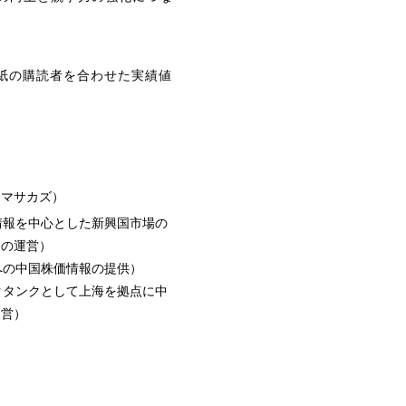
WSJ紙の購読者を合わせた実績値
 マサカズ）
連情報を中心とした新興国市場の
」の運営）
への中国株価情報の提供）
ンクタンクとして上海を拠点に中
運営）