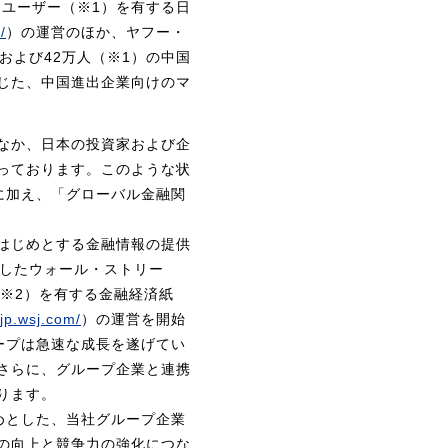
クユーザー（※1）を有する日
/
）の運営のほか、ヤフー・
および42万人（※1）の中国
じた、中国進出企業向けのマ
なか、日本の投資家および企
っております。このような状
に加え、「グローバル金融関
はじめとする金融情報の提供
立したウォール・ストリー
（※2）を有する金融経済紙
/jp.wsj.com/
）の運営を開始
ープは急速な成長を遂げてい
さらに、グループ企業と連携
ります。
めとした、当社グループ企業
の向上と競争力の強化につな