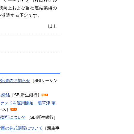
、サーチナ社と当社既存グル
績向上および当社連結業績の
を派遣する予定です。
以上
替出資のお知らせ
［SBIリーシン
を締結
［SBI新生銀行］
ファンドを運用開始「裏草津 蕩
リース］
の実行について
［SBI新生銀行］
倉庫の株式譲渡について
［新生事