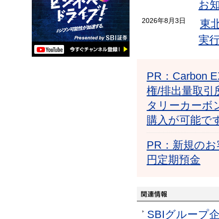
お
2026年8月3日
東
実
PR：Carb
権/排出量取引
タリーカーボ
購入が可能で
PR：新規のお
円定期預金
SBIグループ