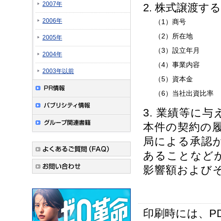
2007年
2. 株式譲渡す
2006年
（1）商号
（2）所在地
2005年
（3）設立年月
2004年
（4）事業内容
2003年以前
（5）資本金
（6）当社出資比率
3. 業績等に与
本件の契約の
局による承認
あることなど
影響額および
印刷時には、P