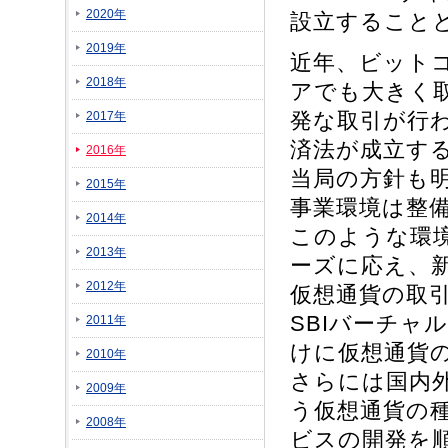
2020年
設立すること
2019年
近年、ビット
2018年
アでも大きく
発な取引が行
2017年
済法が成立す
2016年
当局の方針も
2015年
事業環境は整
2014年
このような環
2013年
ーズに応え、
2012年
仮想通貨の取
SBIバーチャ
2011年
けに仮想通貨
2010年
さらには国内
2009年
う仮想通貨の
2008年
ビスの開発を