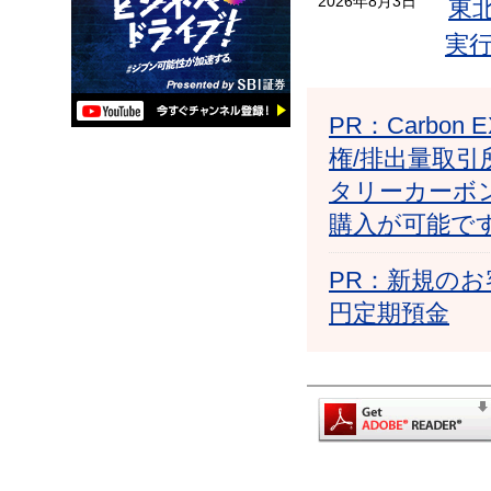
2026年8月3日
東
実
PR：Carb
権/排出量取引
タリーカーボ
購入が可能で
PR：新規のお
円定期預金