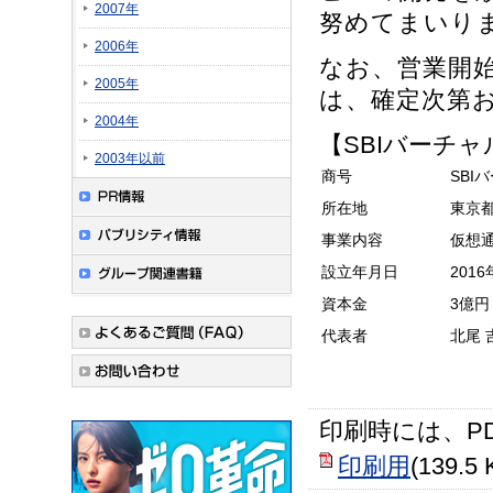
2007年
努めてまいり
2006年
なお、営業開
2005年
は、確定次第
2004年
【SBIバーチ
2003年以前
商号
SBI
所在地
東京都
事業内容
仮想
設立年月日
201
資本金
3億
代表者
北尾 
印刷時には、P
印刷用
(139.5 