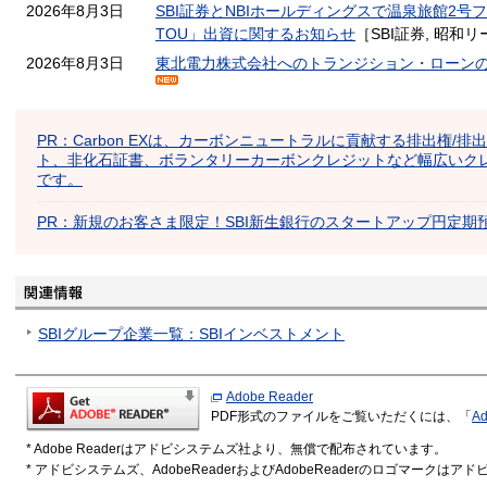
2026年8月3日
SBI証券とNBIホールディングスで温泉旅館2号
TOU」出資に関するお知らせ
［SBI証券, 昭和
2026年8月3日
東北電力株式会社へのトランジション・ローン
PR：Carbon EXは、カーボンニュートラルに貢献する排出権/排
ト、非化石証書、ボランタリーカーボンクレジットなど幅広いク
です。
PR：新規のお客さま限定！SBI新生銀行のスタートアップ円定期
SBIグループ企業一覧：SBIインベストメント
Adobe Reader
PDF形式のファイルをご覧いただくには、「
Ad
* Adobe Readerはアドビシステムズ社より、無償で配布されています。
* アドビシステムズ、AdobeReaderおよびAdobeReaderのロゴマーク