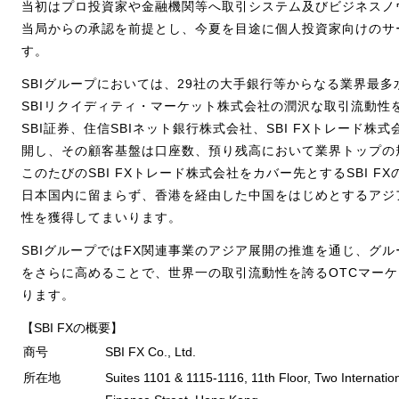
当初はプロ投資家や金融機関等へ取引システム及びビジネスノ
当局からの承認を前提とし、今夏を目途に個人投資家向けのサ
す。
SBIグループにおいては、29社の大手銀行等からなる業界最
SBIリクイディティ・マーケット株式会社の潤沢な取引流動性
SBI証券、住信SBIネット銀行株式会社、SBI FXトレード株
開し、その顧客基盤は口座数、預り残高において業界トップの
このたびのSBI FXトレード株式会社をカバー先とするSBI 
日本国内に留まらず、香港を経由した中国をはじめとするアジ
性を獲得してまいります。
SBIグループではFX関連事業のアジア展開の推進を通じ、グル
をさらに高めることで、世界一の取引流動性を誇るOTCマー
ります。
【SBI FXの概要】
商号
SBI FX Co., Ltd.
所在地
Suites 1101 & 1115-1116, 11th Floor, Two Internatio