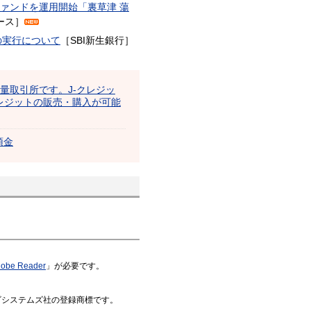
ファンドを運用開始「裏草津 蕩
リース］
の実行について
［SBI新生銀行］
出量取引所です。J-クレジッ
レジットの販売・購入が可能
預金
obe Reader
」が必要です。
はアドビシステムズ社の登録商標です。