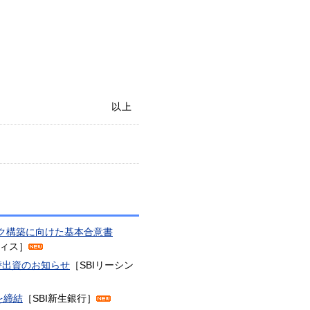
以上
ワーク構築に向けた基本合意書
ティス］
替出資のお知らせ
［SBIリーシン
を締結
［SBI新生銀行］