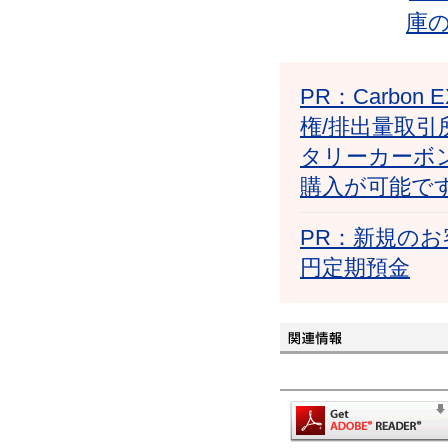
庫
PR：Carb
権/排出量取引
タリーカーボ
購入が可能で
PR：新規のお
円定期預金