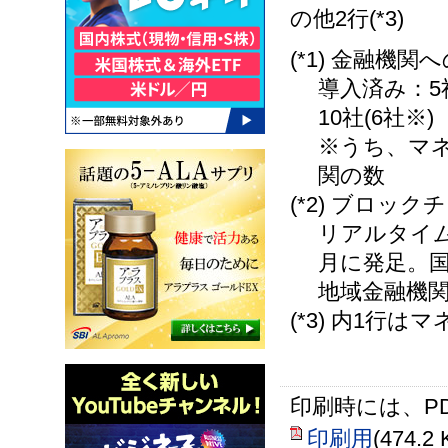
の他2行(*3)
(*1) 金融
導入済み：5
10社(6社※)
※うち、マ
関の数
(*2) ブロ
リアルタイム
月に発足。
地域金融機
(*3) 内1行
印刷時には、P
印刷用
(474.2 