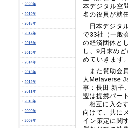
2020年
本デジタル空間
名の役員が就
2019年
2018年
日本デジタル
で33社（一般
2017年
の経済団体と
2016年
し、9月末め
2015年
めていきます
2014年
また賛助会員
2013年
人Metaver
2012年
事：長田 新子
2011年
盟は提携パー
2010年
相互に入会する
2009年
向けて、共に
イン策定に関
2008年