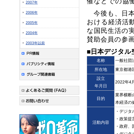
催などでの協
2007年
今後も、日本
2006年
おける経済活
2005年
な国民生活の
2004年
賛助会員の参
2003年以前
■日本デジタル
名称
一般社団
所在地
東京都港
設立
2022年4
年月日
業界横断
目的
本経済の
・デジタ
・政策提
活動内容
・政府、
・デジタ