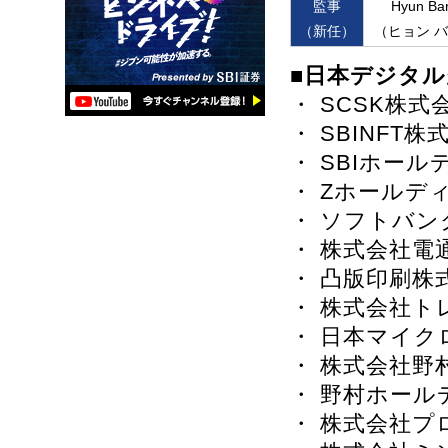
監事
Hyun Ba
（新任）
（ヒョン 
■日本デジタ
・ SCSK株式
・ SBINFT株
・ SBIホー
・ Zホールデ
・ ソフトバン
・ 株式会社電
・ 凸版印刷株
・ 株式会社ト
・ 日本マイク
・ 株式会社野
・ 野村ホール
・ 株式会社