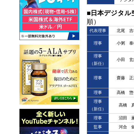
■日本デジタル
順）
代表理事
北尾 吉
理事
小粥 泰
理事
小田 玄
（新任）
理事
齋藤 正
理事
高橋 惣
理事
高橋 
（新任）
理事
沼田 
監事
河合 