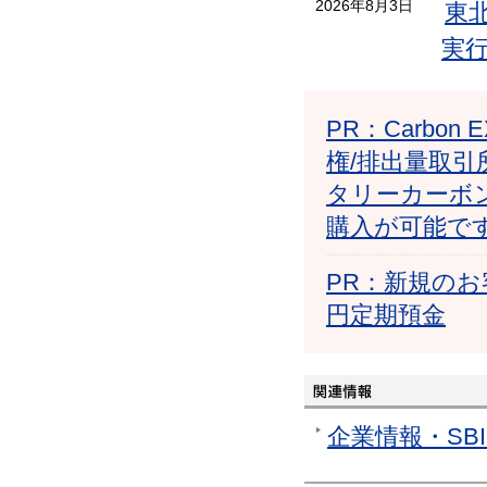
2026年8月3日
東
実
PR：Carb
権/排出量取引
タリーカーボ
購入が可能で
PR：新規のお
円定期預金
企業情報・SB