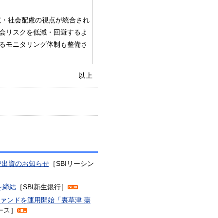
境・社会配慮の視点が統合され
会リスクを低減・回避するよ
るモニタリング体制も整備さ
以上
替出資のお知らせ
［SBIリーシン
を締結
［SBI新生銀行］
ファンドを運用開始「裏草津 蕩
リース］