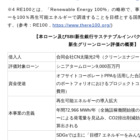
※4 RE100とは、「Renewable Energy 100%」の略
ーを100％再生可能エネルギーで調達することを目標とする国
す。(参考：RE100，
https://www.there100.org/
)
【本ローン及びSBI新生銀行サステナブルインパ
新生グリーンローン評価の概要】
借入人
合同会社CN太陽光2号（クリーンエナジー
評価対象ローン
シニアタームローン9,000百万円
オフサイトコーポレートPPAを活用した合
資金使途
のポートフォリオにおけるプロジェクトコ
費用）
再生可能エネルギーの導入拡大
年間72,966 MWh/年（全施設稼働開始
本事業の意義
ーによる発電量を見込み、CO2排出削減効果は年
算出される
SDGsでは主に「目標7 エネルギーをみん