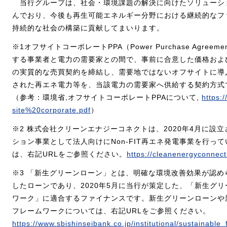
当行グループは、社会・環境課題の解決に向けたソリューシ
んでおり、今後も再生可能エネルギー分野における継続的なフ
持続的な社会の構築に貢献してまいります。
※1オフサイトコーポレートPPA（Power Purchase Agre
する事業者と電力の需要家との間で、事前に合意した価格およ
の実質的な売買契約を締結し、需要地ではないオフサイトに導
された再エネ電力等を、当該電力の需要家へ供給する契約方式
（参考：環境省,オフサイトコーポレートPPAについて,
https:/
site%20corporate.pdf
）
※2 株式会社クリーンエナジーコネクトは、2020年4月に設
ション事業として法人向けにNon-FIT再エネ発電事業を行っ
は、右記URLをご参照ください。
https://cleanenergyconnect.
※3 「新生グリーンローン」とは、明確な環境改善効果が認め
したローンであり、2020年5月に当行が策定した、「新生グ
ワーク」に適合するファイナンスです。新生グリーンローンや
フレームワークについては、右記URLをご参照ください。
https://www.sbishinseibank.co.jp/institutional/sustainable