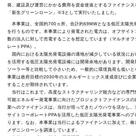
発、建設及び運営にかかる費用を資金使途とするファイナンスを
「新生グリーンローン」※3として実行いたしました。
本事業は、全国約700ヵ所、合計約69MWとなる低圧太陽光
を行うものです。本事業により発電された電力は、オフサイトコ
数の法人に対して売電することを想定しています（マルチオフ
レートPPA）。
国内における太陽光発電設備の適地が減少している状況にお
を活用する低圧太陽光発電設備には開発余地があります。開発
ソーラー等と比較して小さいため、一般的に環境負荷も低いと
事業は政府目標の2030年のエネルギーミックス達成並びに企業
することが期待されています。
当行はこれまで、高度なストラクチャリング能力などの専門
可能エネルギー発電事業に向けたプロジェクトファイナンスの
業へのファイナンスは、当行が培ってきたノウハウを活かし、
サイトコーポレートPPAを活用した低圧太陽光発電事業へのプ
ります。なお、本事業は当行によるファイナンスに加えて、株
メザニンローンを調達しています。