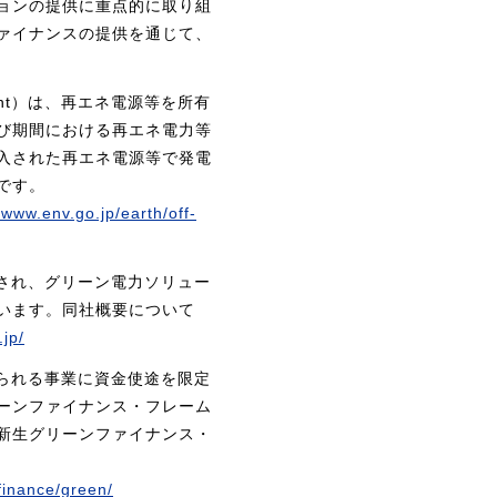
ョンの提供に重点的に取り組
ァイナンスの提供を通じて、
ement）は、再エネ電源等を所有
び期間における再エネ電力等
入された再エネ電源等で発電
です。
/www.env.go.jp/earth/off-
立され、グリーン電力ソリュー
ています。同社概要について
jp/
られる事業に資金使途を限定
リーンファイナンス・フレーム
新生グリーンファイナンス・
_finance/green/