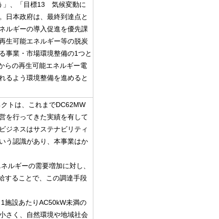
う」、「目標13 気候変動に
。日本政府は、最終到達点と
ネルギーの導入促進を優先課
再生可能エネルギー等の脱炭
る事業・市場環境整備の1つと
地からの再生可能エネルギー電
れるよう環境整備を進めると
クトは、これまでDC62MW
営を行ってきた実績を有して
ビジネスはサステナビリティ
いう認識があり、本事業はか
エネルギーの需要増加に対し、
供給することで、この調達手段
施設あたりAC50kW未満の
小さく、自然環境や地域社会