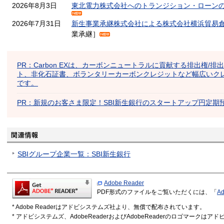
2026年8月3日
東北電力株式会社へのトランジション・ローン
2026年7月31日
新生事業承継株式会社による株式会社横浜貿易
業承継］
PR：Carbon EXは、カーボンニュートラルに貢献する排出権/排
ト、非化石証書、ボランタリーカーボンクレジットなど幅広いク
です。
PR：新規のお客さま限定！SBI新生銀行のスタートアップ円定期
SBIグループ企業一覧：SBI新生銀行
Adobe Reader
PDF形式のファイルをご覧いただくには、「
Ad
* Adobe Readerはアドビシステムズ社より、無償で配布されています。
* アドビシステムズ、AdobeReaderおよびAdobeReaderのロゴマーク