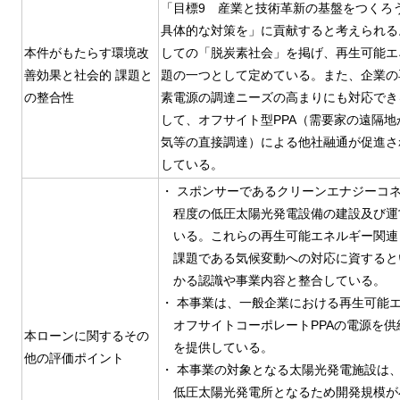
「目標9 産業と技術革新の基盤をつくろ
具体的な対策を」に貢献すると考えられる
本件がもたらす環境改
しての「脱炭素社会」を掲げ、再生可能エ
善効果と社会的 課題と
題の一つとして定めている。また、企業の
の整合性
素電源の調達ニーズの高まりにも対応でき
して、オフサイト型PPA（需要家の遠隔
気等の直接調達）による他社融通が促進さ
している。
・ スポンサーであるクリーンエナジーコネ
程度の低圧太陽光発電設備の建設及び運
いる。これらの再生可能エネルギー関連
課題である気候変動への対応に資すると
かる認識や事業内容と整合している。
・ 本事業は、一般企業における再生可能
オフサイトコーポレートPPAの電源を
本ローンに関するその
を提供している。
他の評価ポイント
・ 本事業の対象となる太陽光発電施設は、1
低圧太陽光発電所となるため開発規模が