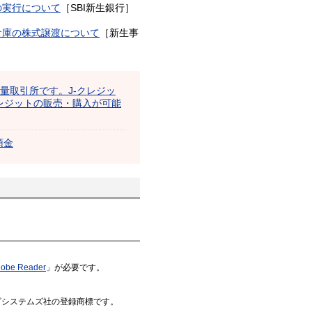
の実行について
［SBI新生銀行］
倉庫の株式譲渡について
［新生事
出量取引所です。J-クレジッ
レジットの販売・購入が可能
預金
obe Reader
」が必要です。
はアドビシステムズ社の登録商標です。