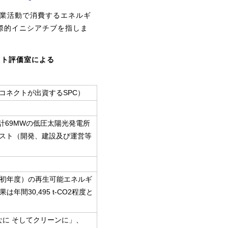
称で、事業活動で消費するエネルギ
際的イニシアチブを指しま
クト評価室による
コネクトが出資するSPC）
計69MWの低圧太陽光発電所
スト（開発、建設及び運営等
後の初年度）の再生可能エネルギ
間30,495 t-CO2程度と
なに そしてクリーンに」、