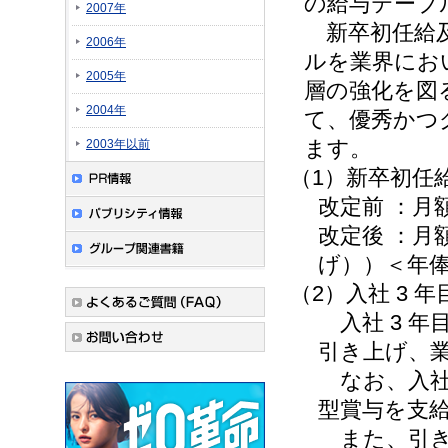
の給与テーブ
2007年
新卒初任給及
2006年
ルを業界にお
2005年
層の強化を図
2004年
て、優秀かつ
ます。
2003年以前
（1）新卒初任
改定前 ：月額 
改定後 ：月額 
げ））＜年俸
（2）入社 3
入社 3 年
引き上げ、
なお、入社
型賞与を支
また、引き