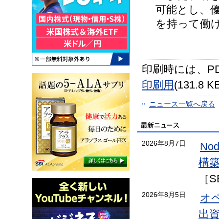
可能とし、
を持って働
印刷時には、P
印刷用
(131.8 K
ニュース一覧へ戻る
2026年8月7日
No
構
［S
2026年8月5日
オ
出