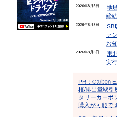
2026年8月5日
地
締
2026年8月3日
S
ァン
お
2026年8月3日
東
実
PR：Carb
権/排出量取引
タリーカーボ
購入が可能で