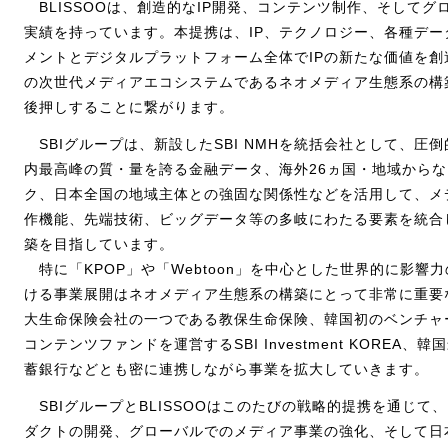
BLISSOOは、創造的なIP開発、コンテンツ制作、そして
実績を持っています。本提携は、IP、テクノロジー、各種デ
メントとデジタルプラットフォーム全体でIPの新たな価値を創
の次世代メディアエコシステムであるネオメディア生態系の構
後押しすることに繋がります。
SBIグループは、新設したSBI NMHを統括会社として、圧
内最高峰の質・量を誇る金融データ、海外26ヵ国・地域から
ク、日本全国の地域主体との強固な関係性などを活用して、メ
作機能、先端技術、ビッグデータ等の多岐にわたる要素を統合
築を目指しています。
特に「KPOP」や「Webtoon」を中心とした世界的に影響力
ける事業展開はネオメディア生態系の構築にとって非常に重要
大生命保険会社の一つである教保生命保険、韓国初のベンチャ
コンテンツファンドを運営するSBI Investment KOREA、
蓄銀行などとも密に連携しながら事業を拡大していきます。
SBIグループとBLISSOOはこのたびの戦略的提携を通じて
ダクトの開発、グローバルでのメディア事業の強化、そして日