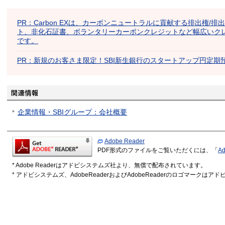
PR：Carbon EXは、カーボンニュートラルに貢献する排出権/排
ト、非化石証書、ボランタリーカーボンクレジットなど幅広いク
です。
PR：新規のお客さま限定！SBI新生銀行のスタートアップ円定期
企業情報・SBIグループ：会社概要
Adobe Reader
PDF形式のファイルをご覧いただくには、「
Ad
* Adobe Readerはアドビシステムズ社より、無償で配布されています。
* アドビシステムズ、AdobeReaderおよびAdobeReaderのロゴマーク