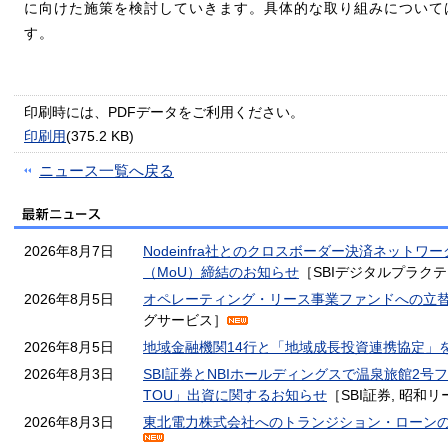
に向けた施策を検討していきます。具体的な取り組みについて
す。
印刷時には、PDFデータをご利用ください。
印刷用
(375.2 KB)
ニュース一覧へ戻る
2026年8月7日
Nodeinfra社とのクロスボーダー決済ネット
（MoU）締結のお知らせ
［SBIデジタルプラク
2026年8月5日
オペレーティング・リース事業ファンドへの立
グサービス］
2026年8月5日
地域金融機関14行と「地域成長投資連携協定」
2026年8月3日
SBI証券とNBIホールディングスで温泉旅館2号
TOU」出資に関するお知らせ
［SBI証券, 昭和
2026年8月3日
東北電力株式会社へのトランジション・ローン