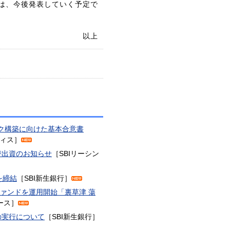
は、今後発表していく予定で
以上
ワーク構築に向けた基本合意書
ティス］
替出資のお知らせ
［SBIリーシン
を締結
［SBI新生銀行］
ファンドを運用開始「裏草津 蕩
リース］
の実行について
［SBI新生銀行］