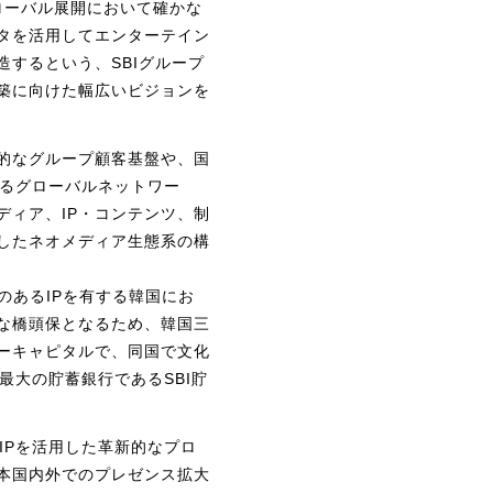
グローバル展開において確かな
ータを活用してエンターテイン
造するという、SBIグループ
築に向けた幅広いビジョンを
倒的なグループ顧客基盤や、国
なるグローバルネットワー
ディア、IP・コンテンツ、制
したネオメディア生態系の構
のあるIPを有する韓国にお
な橋頭保となるため、韓国三
ーキャピタルで、同国で文化
韓国最大の貯蓄銀行であるSBI貯
、IPを活用した革新的なプロ
本国内外でのプレゼンス拡大