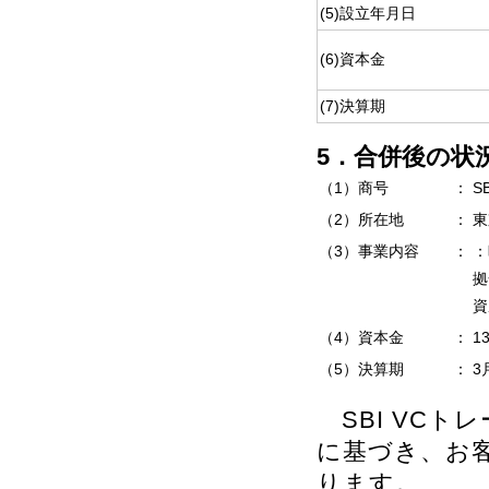
(5)設立年月日
(6)資本金
(7)決算期
5．合併後の状
（1）商号
：
S
（2）所在地
：
東
（3）事業内容
：
：
拠
資
（4）資本金
：
1
（5）決算期
：
3
SBI VCト
に基づき、お
ります。