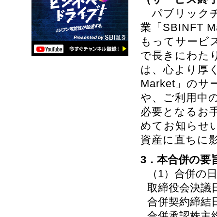
パブリックチ
業「SBINFT 
もってサービ
で長きにわた
は、心より厚く
Market」
や、ご利用中の
必要となるお
めてお知らせ
資産に直ちに
3．本合併の要
（1）合併の
取締役会決議日
合併契約締結日
合併承認株主総会