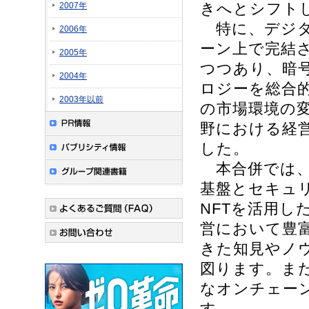
きへとシフト
2007年
特に、デジタ
2006年
ーン上で完結
2005年
つつあり、暗号
2004年
ロジーを総合
2003年以前
の市場環境の
野における経
した。
本合併では、
基盤とセキュリ
NFTを活用
営において豊富
きた知見やノ
図ります。ま
なオンチェー
す。