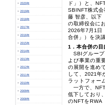
ド」）と、N
2020年
SBINFT株
2019年
藤 智彦、以下「
2018年
の取締役会にお
2017年
2026年7月
2016年
合併」）を決
2015年
1．本合併の目
2014年
SBIグルー
2013年
よび事業の重
の展開を進め
2012年
して、2021
2011年
ラットフォー
2010年
一方で、NF
2009年
低下しており
2008年
のNFTをRW