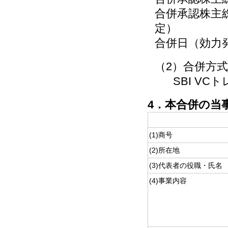
合併承認株主総
定）
合併日（効力発
（2）合併方式
SBI VC
4．本合併の当
(1)商号
(2)所在地
(3)代表者の役職・氏名
(4)事業内容