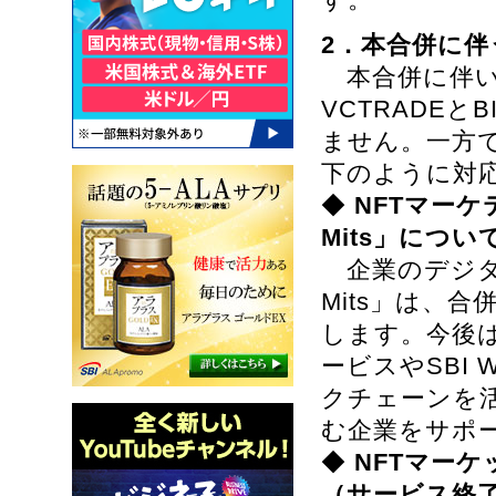
2．本合併に
本合併に伴い、
VCTRADEと
ません。一方で
下のように対
◆
NFTマーケ
Mits」につ
企業のデジタル
Mits」は、
します。今後は
ービスやSBI
クチェーンを
む企業をサポ
◆
NFTマーケ
（サービス終