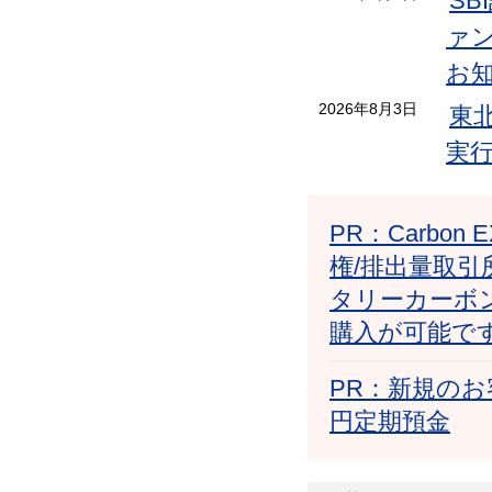
S
ァン
お
2026年8月3日
東
実
PR：Carb
権/排出量取引
タリーカーボ
購入が可能で
PR：新規のお
円定期預金