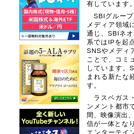
有しています
SBIグループ
メディア領域
通じ、SBIネ
系ではIPを
SNSやメデ
ことで、コミ
しています。S
まれる新たな
す。
ラスベガス・
ンメント都市
間、映像演出
信が一体とな
エンターテイン