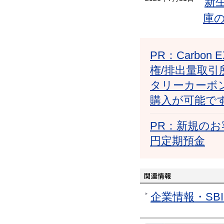
新
庫
PR：Carb
権/排出量取引
タリーカーボ
購入が可能で
PR：新規のお
円定期預金
企業情報・SB