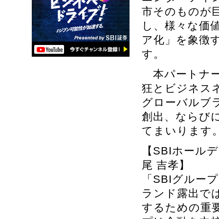
市そのものが
し、様々な価
ア化」を象徴
す。
本パートナー
狂とビジネスネ
グローバルブ
創出、ならび
てまいります
【SBIホール
尾 吉孝】
「SBIグルー
ランド露出ではな
するための重