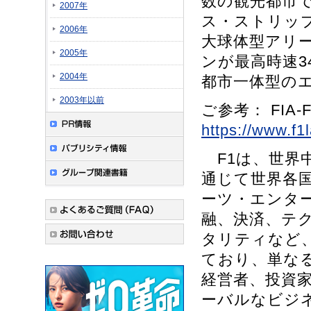
数の観光都市
2007年
ス・ストリッ
2006年
大球体型アリー
2005年
ンが最高時速3
2004年
都市一体型の
2003年以前
ご参考： FI
https://www.f
F1は、世界
通じて世界各
ーツ・エンター
融、決済、テ
タリティなど
ており、単な
経営者、投資
ーバルなビジ