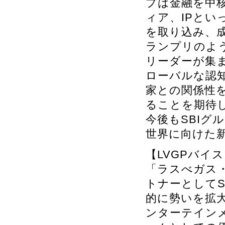
プは金融を中核
ィア、IPと
を取り込み、
ランプリのよ
リーダーが集ま
ローバルな認
家との関係性
ることを期待
今後もSBIグ
世界に向けた
【LVGPバイ
「ラスべガス
トナーとしてS
的に勢いを拡
ンターテイン