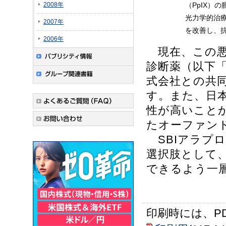
2008年
（PpIX）
光力学的治療
2007年
を改善し、
2006年
現在、この悪
診断薬（以下「
式会社との共
す。また、日
性が高いこと
たオーファン
SBIアラプ
選択肢として、
できるよう一
印刷時には、P