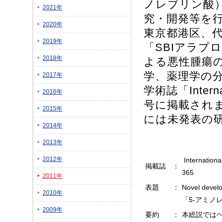
ノレブリン酸
2021年
究・開発等を行
2020年
東京都港区、代
2019年
「SBIアラプ
2018年
よる悪性腫瘍
学、薬理学の
2017年
学術誌「Interna
2016年
号に掲載され
2015年
には未発表の
2014年
2013年
2012年
Internation
掲載誌
：
365
2011年
表題
：
Novel develo
2010年
「5-アミノ
2009年
要約
：
本総説では