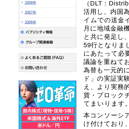
（DLT：Distri
2008年
活用し、内国為
2007年
イムでの送金
2006年
月に地域金融
と共に発足し
59行となりま
にあたって必
議論を重ねてお
為替も一元的
ド」の実証実
え、より実務
貨・ブロック
てまいります
本コンソーシ
け付けており