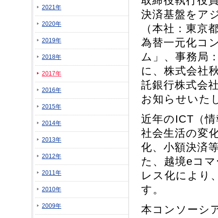
取締役執行役員
2021年
決済基盤をアジア
2020年
（本社：東京都
為替一元化コ
2019年
ム」、事務局：SB
2018年
に、株式会社秋
2017年
託銀行株式会
2016年
お知らせいた
2015年
近年のICT（
2014年
社会生活の変
2013年
化、小額決済
2012年
た、越境eコ
2011年
レス化により
す。
2010年
2009年
本コンソーシ