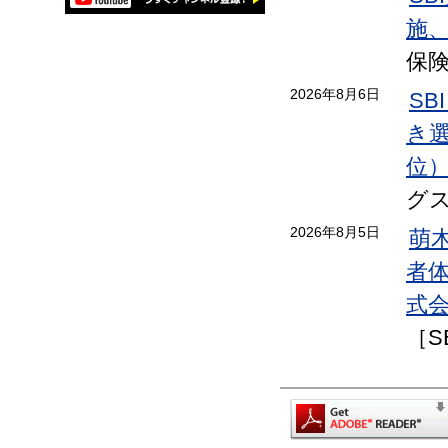
施
保
2026年8月6日
SB
き選手
位
グ
2026年8月5日
萌
者
式会
［S