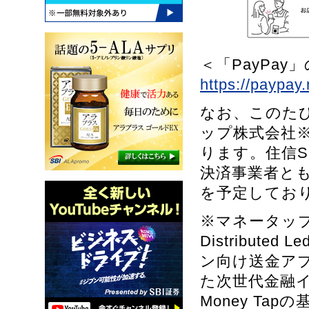
＜「PayPa
https://paypay.
なお、このたび
ップ株式会社
ります。住信S
決済事業者とも
を予定してお
※マネータップ
Distribute
ン向け送金アプリ
た次世代金融
Money T