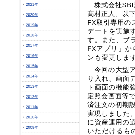
株式会社SB
2021年
髙村正人、以下
2020年
FX取引専用
2019年
デートを実施
2018年
す。また、ブラ
2017年
FXアプリ」か
2016年
ンも変更しま
2015年
今回の大型ア
2014年
り入れ、画面
ト画面の機能
2013年
定照会画面等
2012年
済注文の初期
2011年
実現しました
2010年
に資産運用の
2009年
いただけるも