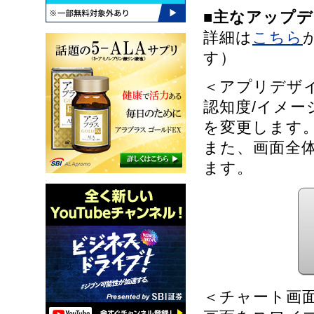
■主なアップ
詳細は
こちら
す）
＜アプリデザ
認知度/イメ
を変更します
また、画面全
ます。
＜チャート画