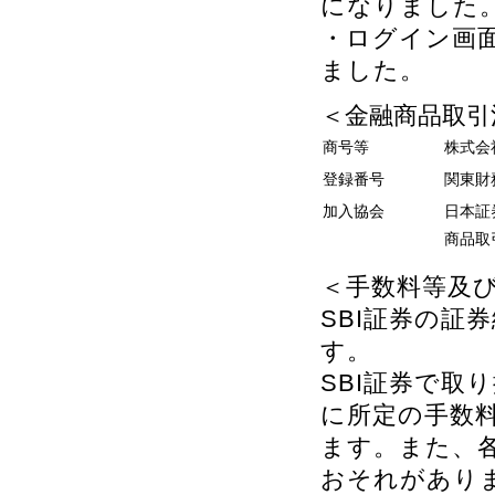
になりました
・ログイン画
ました。
＜金融商品取引
商号等
株式会
登録番号
関東財
加入協会
日本証
商品取
＜手数料等及
SBI証券の証
す。
SBI証券で取
に所定の手数
ます。また、
おそれがあり