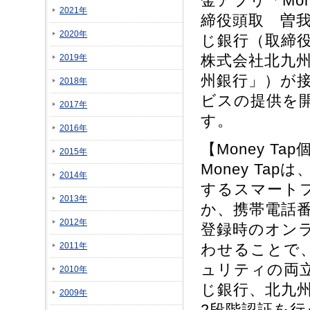
金アプリ「Mo
2021年
締役頭取 曽我
2020年
じ銀行（取締役
株式会社北九州
2019年
州銀行」）が
2018年
ビスの提供を
2017年
す。
2016年
【Money T
2015年
Money T
2014年
するスマート
2013年
か、携帯電話
2012年
登録時のオン
2011年
わせることで
ュリティの両
2010年
じ銀行、北九州
2009年
2段階認証を