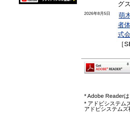
グ
2026年8月5日
萌
者
式会
［S
* Adobe Re
* アドビシステムズ、
アドビシステムズ