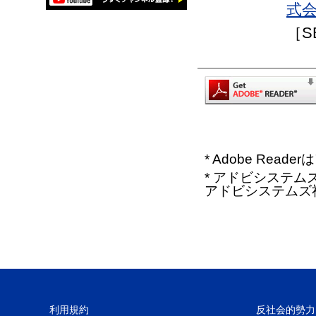
式会
［S
* Adobe Re
* アドビシステムズ、
アドビシステムズ
利用規約
反社会的勢力