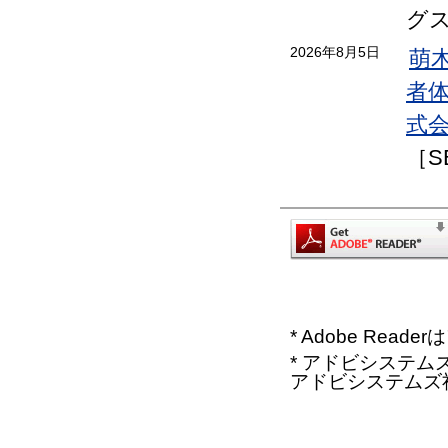
グ
2026年8月5日
萌
者
式会
［S
* Adobe Re
* アドビシステムズ、
アドビシステムズ