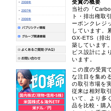
受賞の概要
2008年
当社の「Car
2007年
ト・排出権取
2006年
ーボンクレジ
しています。累
GX-ETS（
築しています
ビス設計によ
います。
この度の受賞
な注目を集め
の取引市場を
従来は相対取
いて、より多
品を比較・購