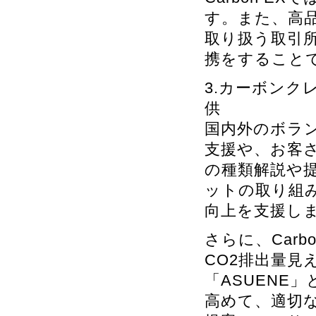
す。また、高
取り扱う取引
携をすること
3.カーボン
供
国内外のボラ
支援や、お客
の種類解説や
ットの取り組
向上を支援し
さらに、Car
CO2排出量見
「ASUENE
高めて、適切