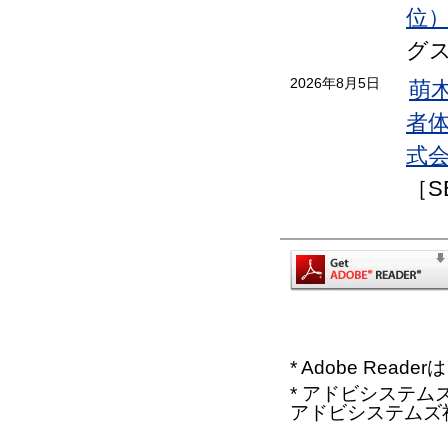
位
グ
2026年8月5日
萌
者
式会
［S
* Adobe Re
* アドビシステムズ、
アドビシステムズ