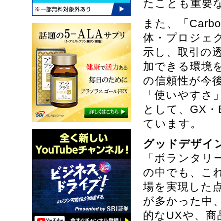
たことも重要
また、「Car
体・プロジェ
示し、取引の
加できる環境
の信頼性が今後
「使いやすさ
として、GX・
ています。
グッドデザイン
「ボランタリ
の中でも、こ
場を実現した
が多かった中
的なUXや、