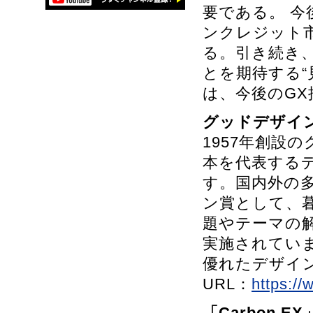
要である。 
ンクレジット
る。引き続き
とを期待する“
は、今後のG
グッドデザイ
1957年創設
本を代表する
す。国内外の
ン賞として、
題やテーマの
実施されてい
優れたデザイ
URL：
https://
「Carbon E