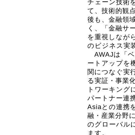
チェーン技術
て、技術的観
後も、金融領
く、「金融サ
を重視しなが
のビジネス実
AWAJは「
ートアップを
関につなぐ実
る実証・事業
トワーキングに
パートナー連携ま
Asiaとの連
融・産業分野
のグローバル
ます。