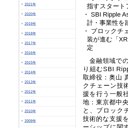
2021年
指すスタート
・ SBI Rip
2020年
計・事業性を
2019年
・ ブロックチ
2018年
装が進む「XR
2017年
定
2016年
金融領域での
2015年
り組むSBI R
2014年
取締役：奥山 真
2013年
クチェーン技
2012年
援を行う一般社団法人
地：東京都中央区
2011年
と、ブロック
2010年
技術的な支援
2009年
ーシップに関