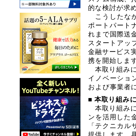
的な検討が求
こうしたなか、S
ポートパートナー
れまで国際送
スタートアッ
金融サービス
携を開始しま
本取り組みに
イノベーショ
および事業者
■
本取り組み
本取り組みに
ンを活用した
「テクニカル
提供します。