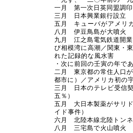
一月 第一次日英同盟調印
三月 日本興業銀行設立
五月 キューバがアメリ
八月 伊豆鳥島が大噴火
九月 江之島電気鉄道開業
び相模湾に高潮／関東・
れた記録的な風水害
・次に前回の壬寅の年で
二月 東京都の常住人口
都市に）／アメリカ初の
三月 日本のテレビ受信契
五％）
五月 大日本製薬がサリ
イド事件）
六月 北陸本線北陸トン
八月 三宅島で火山噴火