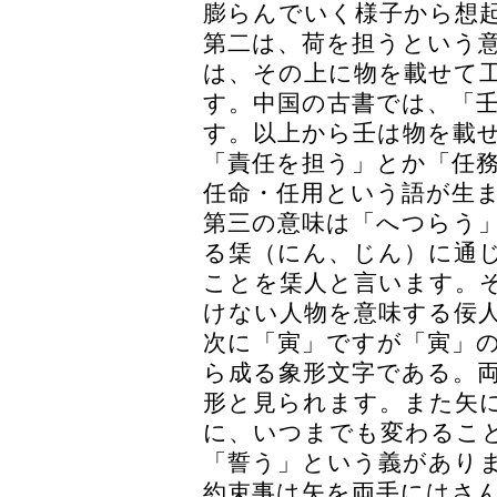
膨らんでいく様子から想
第二は、荷を担うという
は、その上に物を載せて
す。中国の古書では、「
す。以上から壬は物を載
「責任を担う」とか「任
任命・任用という語が生
第三の意味は「へつらう
る栠（にん、じん）に通
ことを栠人と言います。
けない人物を意味する佞
次に「寅」ですが「寅」
ら成る象形文字である。
形と見られます。また矢
に、いつまでも変わるこ
「誓う」という義があり
約束事は矢を両手にはさ