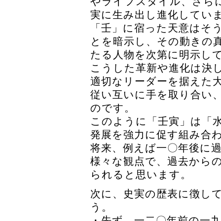
やライフスタイル、さら
実に生み出し進化してい
「壬」に宿った天意はそ
とを暗示し、その動きの
たる人物を次第に明示し
こうした革新や進化は決
適切なリーダーを据えた
従い互いに手を取り合い
のです。
このように「壬寅」は「
発展を強力に促す組み合
将来、例えば一〇年後に
様々な観点で、過去から
られると思います。
次に、史実の歴表に徴し
う。
・先ず、一二〇年前の一