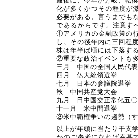
最後に、今年が分岐、転
化が多くかつその程度が
必要がある。言うまでも
であるからです。注意す
①アメリカの金融政策の
し、その後年内に三回程
株は年半ば頃には下落す
②重要な政治イベントも
三月 中国の全国人民代表
四月 仏大統領選挙
七月 日本の参議院選挙
秋 中国共産党大会
九月 日中国交正常化五〇
十一月 米中間選挙
③米中覇権争いの趨勢（
以上が年頭に当たり干支
かのご参考になれば幸甚