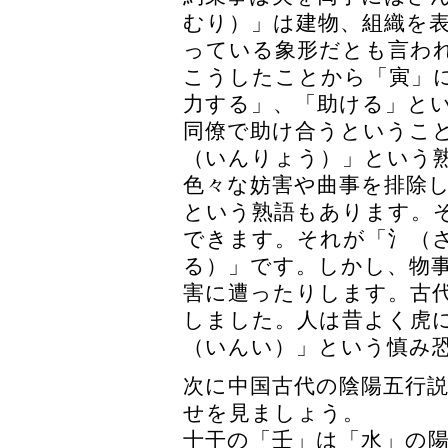
むり）」は建物、組織を
っている象形だとも言わ
こうしたことから「寅」
力する」、「助ける」と
同僚で助け合うというこ
（いんりょう）」という
色々な妨害や曲事を排除
という熟語もあります。
できます。それが「氵（
る）」です。しかし、物
害に遭ったりします。古
しました。人は昔よく虎
（いんい）」という慎み
次に中国古代の陰陽五行
せを見ましょう。
十干の「壬」は「水」の