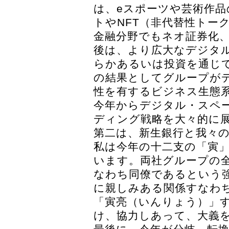
は、eスポーツや芸術作
トやNFT（非代替性トー
金融分野でもネオ証券化
後は、より広大なデジタ
らかあるいは投資を通じ
の結果としてグループが
性を有するビジネス生態
今年からデジタル・スペー
ディング戦略を大々的に
第二は、新生銀行と我々
私は今年の十二支の「寅
います。両社グループの
なわち同僚であるという
に親しみある関係すなわ
「寅亮（いんりょう）」
け、協力しあって、大義