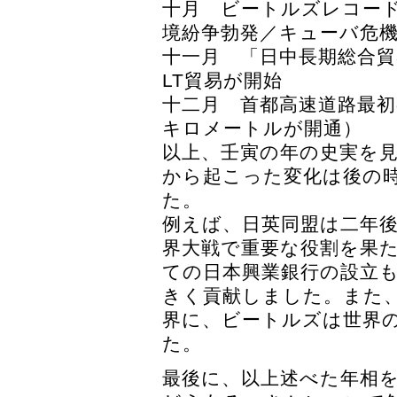
十月 ビートルズレコー
境紛争勃発／キューバ危
十一月 「日中長期総合
LT貿易が開始
十二月 首都高速道路最初
キロメートルが開通）
以上、壬寅の年の史実を
から起こった変化は後の
た。
例えば、日英同盟は二年
界大戦で重要な役割を果
ての日本興業銀行の設立
きく貢献しました。また
界に、ビートルズは世界
た。
最後に、以上述べた年相を