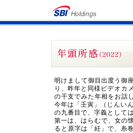
明けまして御目出度う御
り、昨年と同様ビデオカ
の干支でみた年相をお話
今年は「壬寅」（じんい
の九番目で、字義として
第一は、はらむで、女の
ると原字は「紝」で、糸