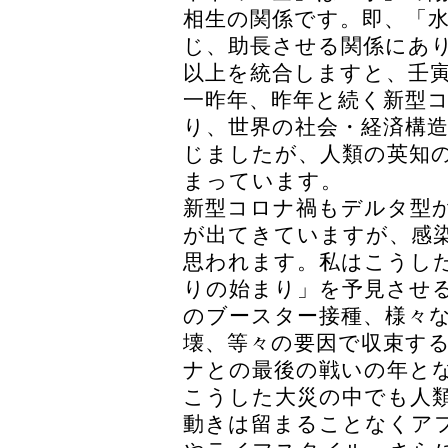
相生の関係です。即、「
じ、助長させる関係にあ
以上を統合しますと、壬
一昨年、昨年と続く新型
り、世界の社会・経済構
じましたが、人類の英知
まっています。
新型コロナ禍もデルタ型
が出てきていますが、感
思われます。私はこうし
りの始まり」を予見させ
のブースター接種、様々
壊、等々の要因で収束す
ナとの最後の戦いの年と
こうした大災の中でも人
動きは留まることなくア