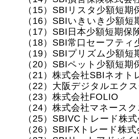
（15）SBIリスタ少額短
（16）SBIいきいき少額
（17）SBI日本少額短期保
（18）SBI常口セーフテ
（19）SBIプリズム少額
（20）SBIペット少額短
（21）株式会社SBIネオ
（22）大阪デジタルエク
（23）株式会社FOLIO
（24）株式会社マネースク
（25）SBIVCトレード株
（26）SBIFXトレード株