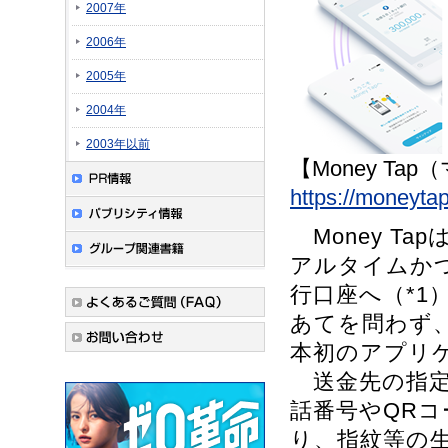
2007年
2006年
2005年
2004年
2003年以前
【Money T
https://moneytap
Money T
アルタイムか
行口座へ（*1
あてを問わず、
本初のアプリ
送金先の指定
話番号やQR
り、指紋等の