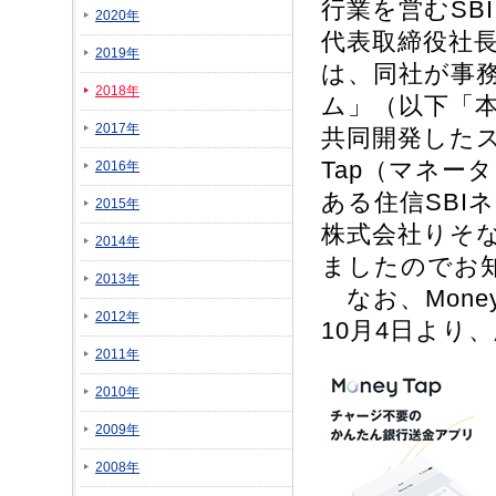
行業を営むSBI
2020年
代表取締役社長：沖
2019年
は、同社が事
2018年
ム」（以下「
2017年
共同開発したス
Tap（マネー
2016年
ある住信SBI
2015年
株式会社りそ
2014年
ましたのでお
2013年
なお、Money T
2012年
10月4日より
2011年
2010年
2009年
2008年