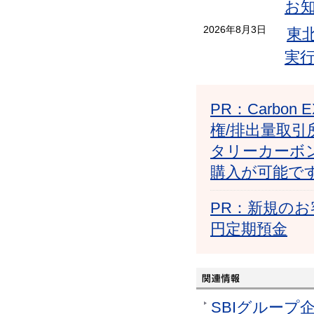
お
2026年8月3日
東
実
PR：Carb
権/排出量取引
タリーカーボ
購入が可能で
PR：新規のお
円定期預金
SBIグループ企業一