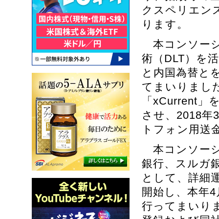
クスペリエン
ります。
本コンソーシア
術（DLT）を
と内国為替と
てまいりました。
「xCurren
させ、2018
トフォン用送金
本コンソーシ
銀行、スルガ
として、詳細運
開始し、本年
行ってまいりまし