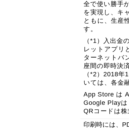
全で使い勝手
を実現し、キ
ともに、生産
す。
（*1）入出金
レットアプリ
ターネットバ
座間の即時決
（*2）201
いては、各金
App Store 
Google Pl
QRコードは
印刷時には、P