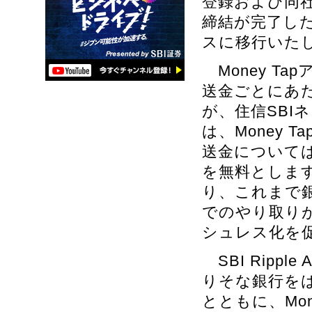
登録および同
締結が完了し
スに移行いた
Money T
送金ごとにあ
が、住信SBI
は、Money 
送金について
を無料とします
り、これまで
でのやり取り
シュレス化を
SBI Ripp
りそな銀行を
とともに、Mo