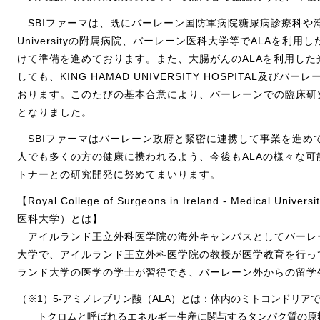
SBIファーマは、既にバーレーン国防軍病院糖尿病診療科や湾岸諸国
Universityの附属病院、バーレーン医科大学等でALAを利
けて準備を進めております。また、大腸がんのALAを利用した
しても、KING HAMAD UNIVERSITY HOSPITAL及び
おります。このたびの基本合意により、バーレーンでの臨床研
となりました。
SBIファーマはバーレーン政府と緊密に連携して事業を進め
人でも多くの方の健康に携われるよう、今後もALAの様々な可
トナーとの研究開発に努めてまいります。
【Royal College of Surgeons in Ireland - Medical Univ
医科大学）とは】
アイルランド王立外科医学院の海外キャンパスとしてバーレ
大学で、アイルランド王立外科医学院の教授が医学教育を行っ
ランド大学の医学の学士が習得でき、バーレーン外からの留学
（※1）5-アミノレブリン酸（ALA）とは：体内のミトコンドリア
トクロムと呼ばれるエネルギー生産に関与するタンパク質の原