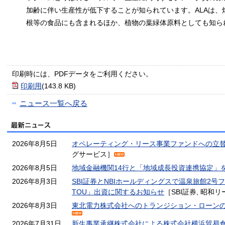
加齢に伴い生産性が低下することが知られています。ALAは、
根等の食品にも含まれるほか、植物の葉緑体原料としても知ら
印刷時には、PDFデータをご利用ください。
印刷用
(143.8 KB)
ニュース一覧へ戻る
2026年8月5日
オペレーティング・リース事業ファンドへの立
グサービス］
2026年8月5日
地域金融機関14行と「地域成長投資連携協定」
2026年8月3日
SBI証券とNBIホールディングスで温泉旅館2号
TOU」出資に関するお知らせ
［SBI証券, 昭和
2026年8月3日
東北電力株式会社へのトランジション・ローン
2026年7月31日
新生事業承継株式会社による株式会社横浜貿易