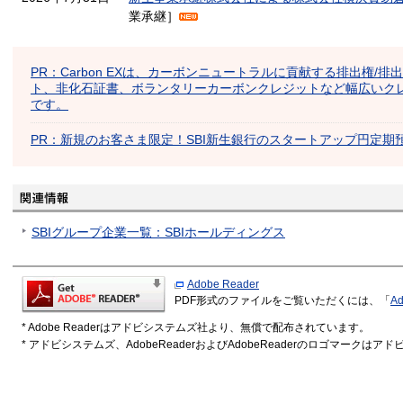
業承継］
PR：Carbon EXは、カーボンニュートラルに貢献する排出権/排
ト、非化石証書、ボランタリーカーボンクレジットなど幅広いク
です。
PR：新規のお客さま限定！SBI新生銀行のスタートアップ円定期
SBIグループ企業一覧：SBIホールディングス
Adobe Reader
PDF形式のファイルをご覧いただくには、「
Ad
* Adobe Readerはアドビシステムズ社より、無償で配布されています。
* アドビシステムズ、AdobeReaderおよびAdobeReaderのロゴマーク