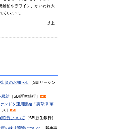
焼酎粕や赤ワイン、かいわれ大
れています。
以上
替出資のお知らせ
［SBIリーシン
を締結
［SBI新生銀行］
ファンドを運用開始「裏草津 蕩
リース］
の実行について
［SBI新生銀行］
倉庫の株式譲渡について
［新生事