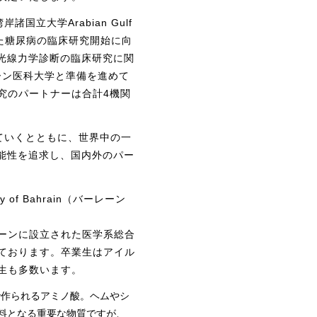
立大学Arabian Gulf
用した糖尿病の臨床研究開始に向
光線力学診断の臨床研究に関
バーレーン医科大学と準備を進めて
究のパートナーは合計4機関
ていくとともに、世界中の一
能性を追求し、国内外のパー
ersity of Bahrain（バーレーン
ーンに設立された医学系総合
ております。卒業生はアイル
生も多数います。
で作られるアミノ酸。ヘムやシ
料となる重要な物質ですが、