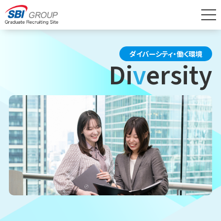
SBIグループ採用情報TOP
会社を知る
ダイバーシティ・働く環境
Di
v
ersity
経営理念
グループ会社と事業領域
データで知るSBIグループ
制度・環境を知る
キャリアパス・育成制度