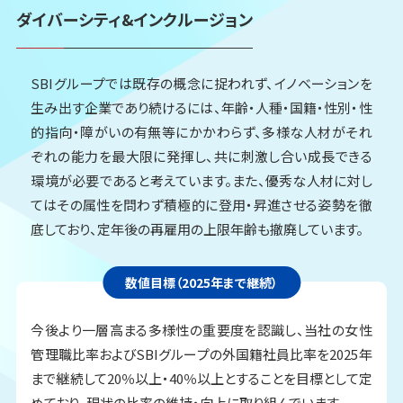
ダイバーシティ・働く環境
ダイバーシティ&インクルージョン
福利厚生
SBIグループでは既存の概念に捉われず、イノベーションを
オフィス紹介
生み出す企業であり続けるには、年齢・人種・国籍・性別・性
的指向・障がいの有無等にかかわらず、多様な人材がそれ
ぞれの能力を最大限に発揮し、共に刺激し合い成長できる
人を知る
環境が必要であると考えています。また、優秀な人材に対し
てはその属性を問わず積極的に登用・昇進させる姿勢を徹
R.S（SBIホールディングス・海外事業管理部）
底しており、定年後の再雇用の上限年齢も撤廃しています。
Y.A（SBI証券・経営企画部）
数値目標（2025年まで継続）
M.N（SBI損害保険・マーケティング部）
今後より一層高まる多様性の重要度を認識し、当社の女性
管理職比率およびSBIグループの外国籍社員比率を2025年
T.K（SBIインベストメント・CVC事業部）
まで継続して20％以上・40％以上とすることを目標として定
めており、現状の比率の維持・向上に取り組んでいます。