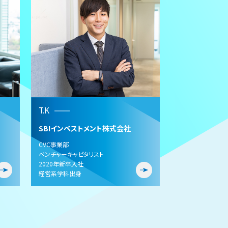
T.K
SBIインベストメント株式会社
CVC事業部
ベンチャーキャピタリスト
2020年新卒入社
経営系学科出身