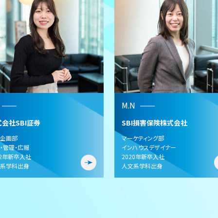
M.N
会社SBI証券
SBI損害保険株式会社
企画部
マーケティング部
・管理・広報
インハウスデザイナー
22年新卒入社
2020年新卒入社
系学科出身
人文系学科出身