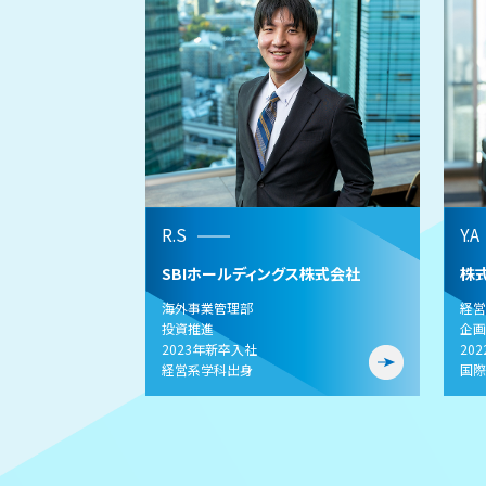
R.S
Y.A
SBIホールディングス株式会社
株式
海外事業管理部
経営
投資推進
企画
2023年新卒入社
20
経営系学科出身
国際