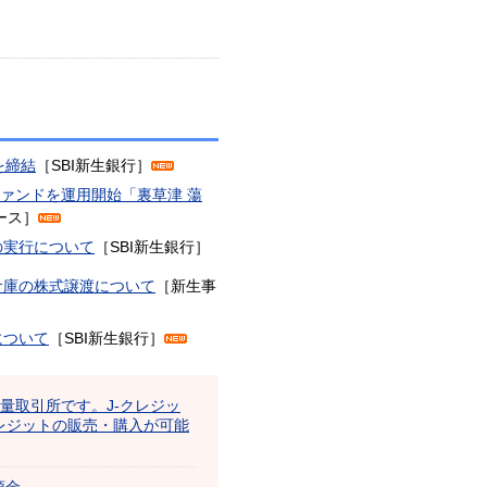
を締結
［SBI新生銀行］
ファンドを運用開始「裏草津 蕩
リース］
の実行について
［SBI新生銀行］
倉庫の株式譲渡について
［新生事
について
［SBI新生銀行］
出量取引所です。J-クレジッ
レジットの販売・購入が可能