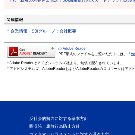
PR：新規のお客さま限定！SBI新生銀行のスタートアップ円定期
企業情報・SBIグループ：会社概要
Adobe Reader
PDF形式のファイルをご覧いただくには、「
Ad
* Adobe Readerはアドビシステムズ社より、無償で配布されています。
* アドビシステムズ、AdobeReaderおよびAdobeReaderのロゴマーク
反社会的勢力に対する基本方針
贈収賄・腐敗行為防止方針
カスタマーハラスメントに対する基本方針