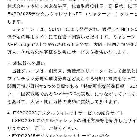
株式会社（本社：東京都港区、代表取締役社長：高 長徳、以下「
EXPO2025デジタルウォレットNFT （ミャクーン！）をサ
します。
ミャクーン！は、SBINFTにより発行され、獲得したNFTをS
供予定の専用サイトにて保管・閲覧いただけます。ミャクーン
XRP Ledger*2上で発行される予定です。大阪・関西万博で想
万人、それらのお客様を対象にサービスを提供いたします。
3. 本協賛への思い
当社グループは、創業来、新産業クリエーターとして産業と
フィンテック分野や環境分野などあらゆる分野に投資を行って
関西万博が目指す2つの目標である「持続可能な開発目標（SD
い、「国家戦略であるSociety5.0の実現」につながってい
をあげて、大阪・関西万博の成功に貢献して参ります。
4. EXPO2025デジタルウォレットサービスの紹介サイト
EXPO2025デジタルウォレットの利用方法等を紹介したサ
りますので、是非、ご覧ください。
・EXPO2025デジタルウォレットサービスの紹介