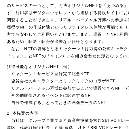
のサービスの一つとして、万博オリジナルNFTを「あつめる
す。利用者はデジタルウォレットから遷移する特設サイトにお
閲覧することができます。リアル・バーチャル万博への参加を
獲得やNFTの作成体験といったプライスレス体験が可能であり
方でも安心してご利用いただけます。また、獲得したNFT利
あるため、転送・転売が出来ない仕様となります。
なお、NFTの愛称となるミャクーン！は万博の公式キャラク
「ミャク」とNFTの「N（ン）」を組み合わせた形となってい
獲得可能なオリジナルNFT（例）：
・ミャクーン！サービス登録完了記念NFT
・協賛会社のキャラクターとミャクミャクのコラボNFT
・リアル・バーチャル万博に参加することで獲得できるNFT
・その他開催されるイベントに関連するNFT
・自分で作成する、とっておきの画像データの
2. 本協賛の内容
当社は、グループ企業で暗号資産交換業を営むSBI VCトレ
港区、代表取締役社長：近藤 智彦、以下「SBI VCトレード」）