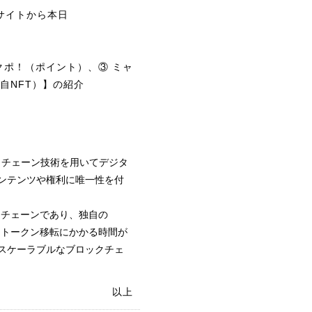
yのサイトから本日
クポ！（ポイント）、③ ミャ
独自NFT）】の紹介
ブロックチェーン技術を用いてデジタ
ンテンツや権利に唯一性を付
ックチェーンであり、独自の
よりトークン移転にかかる時間が
スケーラブルなブロックチェ
以上