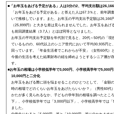
■「お年玉をあげる予定がある」人は3分の2、平均支出額は26,16
「お年玉をあげる予定がある」と答えた人は67.3％と、前年調査
いで推移しています。また、お年玉の平均支出予定額は26,16
（25,899円）と大きな差は見られませんでした。お年玉をあげ
も前回調査結果（3.7人）とほぼ同等となりました。
お年玉の平均支出予定額を年代別で見ると、20代～50代の「現
ているものの、60代以上のシニア世代において平均30,935円と、
回っています。「年金生活者でこれからが不安」（女性60代）
今後の生活を考えた結果財布の紐を締めようとするシニア層が
す。
■お年玉の相場は小学校低学年で3,000円、小学校高学年で5,000円
10,000円と二分化
お年玉をあげる際に頭を悩ませることのひとつとして、「金額
時の相場でどのくらいお年玉をあげたらいいか？」（男性60代
かたが多く見られるなか、子どもの学年別の相場を調べたところ、
下」、小学校低学年では「3,000円以下」、小学校高学年では「5
ました。