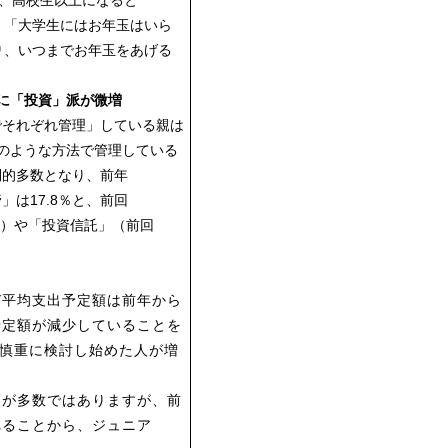
すが、高校生以上になると
と、「大学生にはお年玉はいら
り、いつまでお年玉をあげる
に「投資」派が微増
でそれぞれ管理」している親は
どのような方法で管理している
倒的多数となり、前年
」は17.8％と、前回
2％）や「投資信託」（前回
び平均支出予定額は前年から
予定額が減少していることを
を慎重に検討し始めた人が増
人が多数ではありますが、前
れることから、ジュニア