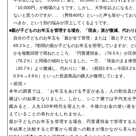
中学生になると「5,000円」派と「10,000円」派に分かれま
「10,000円」が相場のようです。しかし、大学生以上になる
ないと思うのですが…」（男性40代）といった声も挙がってお
べきか、という別の悩みが浮上してくるようです。
■親が子どものお年玉を管理する場合、「現金」派が微減、代わり
自分の子どものお年玉を「親が全て管理」または「親と子ども
69.2％と、7割弱の親が子どものお年玉を管理していますが、
かを複数回答で尋ねたところ、「円普通預金」（76.5％）が圧
（76.2％）と同様の傾向となりました。一方、「現金のまま保管
（20.7％）より微減し、代わりに「株」（前回1.8％→今回3.
0.9％→3.9％）といった投資商品の購入が微増しています。
＜総括＞
本年の調査では、「お年玉をあげる予定がある」人の割合及
横ばいの結果となりました。しかし、シニア層では平均支出
鑑みると、人生100年時代を迎えた今、今後のお金の使い道
えていることの表れかもしれません。
親が子どものお年玉を管理する場合、円普通預金で管理する
年結果と比較すると貯蓄から投資への動きが僅かながら見ら