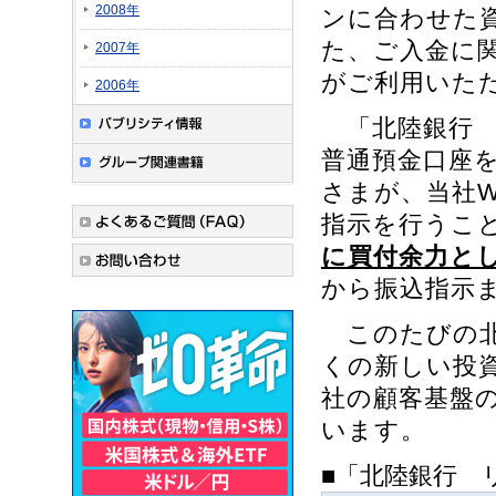
2008年
ンに合わせた
た、ご入金に
2007年
がご利用いた
2006年
「北陸銀行 
普通預金口座
さまが、当社
指示を行うこ
に買付余力と
から振込指示
このたびの北
くの新しい投
社の顧客基盤
います。
■「北陸銀行 