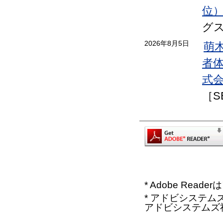
位
グ
2026年8月5日
萌
者
式会
［S
* Adobe Re
* アドビシステムズ、
アドビシステムズ