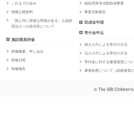
これまでの歩み
福祉団体等活動助成事業
情報公開資料
事業活動報告
「国と特に密接な関係がある」公益財
助成金申請
団法人への該当性について
寄付金申込
施設職員研修
個人の方による寄付の方法
研修概要、申し込み
法人の方による寄付の方法
研修日程
寄付金に対する優遇措置につ
研修報告
褒章制度について（紺綬褒章
© The SBI Children's