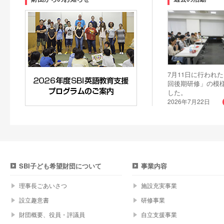
7月11日に行われた
回後期研修」の模
した。
2026年7月22日
SBI子ども希望財団について
事業内容
理事長ごあいさつ
施設充実事業
設立趣意書
研修事業
財団概要、役員・評議員
自立支援事業