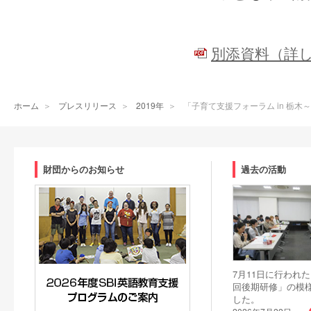
別添資料（詳し
ホーム
＞
プレスリリース
＞
2019年
＞
「子育て支援フォーラム in 栃
財団からのお知らせ
過去の活動
7月11日に行われた
回後期研修」の模
した。