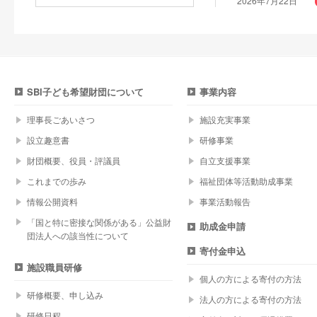
2026年7月22日
SBI子ども希望財団について
事業内容
理事長ごあいさつ
施設充実事業
設立趣意書
研修事業
財団概要、役員・評議員
自立支援事業
これまでの歩み
福祉団体等活動助成事業
情報公開資料
事業活動報告
「国と特に密接な関係がある」公益財
助成金申請
団法人への該当性について
寄付金申込
施設職員研修
個人の方による寄付の方法
研修概要、申し込み
法人の方による寄付の方法
研修日程