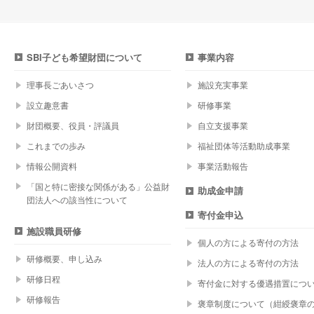
SBI子ども希望財団について
事業内容
理事長ごあいさつ
施設充実事業
設立趣意書
研修事業
財団概要、役員・評議員
自立支援事業
これまでの歩み
福祉団体等活動助成事業
情報公開資料
事業活動報告
「国と特に密接な関係がある」公益財
助成金申請
団法人への該当性について
寄付金申込
施設職員研修
個人の方による寄付の方法
研修概要、申し込み
法人の方による寄付の方法
研修日程
寄付金に対する優遇措置につ
研修報告
褒章制度について（紺綬褒章