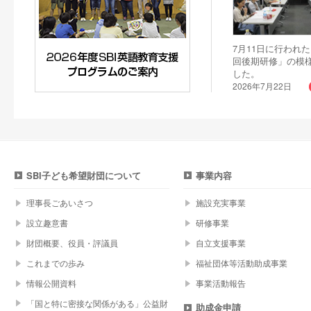
7月11日に行われた
回後期研修」の模
した。
2026年7月22日
SBI子ども希望財団について
事業内容
理事長ごあいさつ
施設充実事業
設立趣意書
研修事業
財団概要、役員・評議員
自立支援事業
これまでの歩み
福祉団体等活動助成事業
情報公開資料
事業活動報告
「国と特に密接な関係がある」公益財
助成金申請