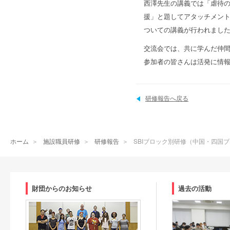
西澤先生の講義では「虐待
援」と題してアタッチメン
ついての講義が行われまし
交流会では、共に学んだ仲間
参加者の皆さんは活発に情
研修報告へ戻る
ホーム
＞
施設職員研修
＞
研修報告
＞
SBIブロック別研修（中国・四国
財団からのお知らせ
過去の活動