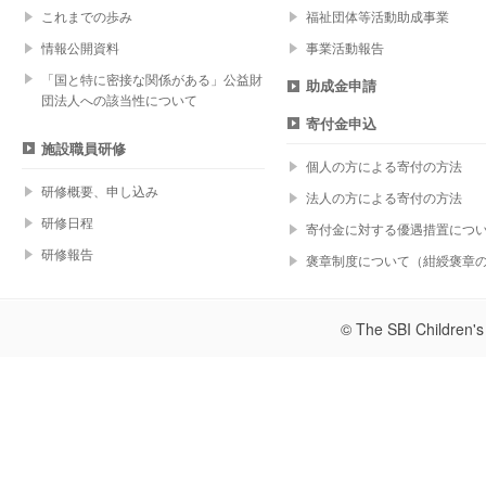
これまでの歩み
福祉団体等活動助成事業
情報公開資料
事業活動報告
「国と特に密接な関係がある」公益財
助成金申請
団法人への該当性について
寄付金申込
施設職員研修
個人の方による寄付の方法
研修概要、申し込み
法人の方による寄付の方法
研修日程
寄付金に対する優遇措置につ
研修報告
褒章制度について（紺綬褒章
© The SBI Children's