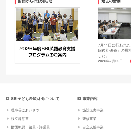
財団からのお知らせ
過去の活動
7月11日に行われた
回後期研修」の模
した。
2026年7月22日
SBI子ども希望財団について
事業内容
理事長ごあいさつ
施設充実事業
設立趣意書
研修事業
財団概要、役員・評議員
自立支援事業