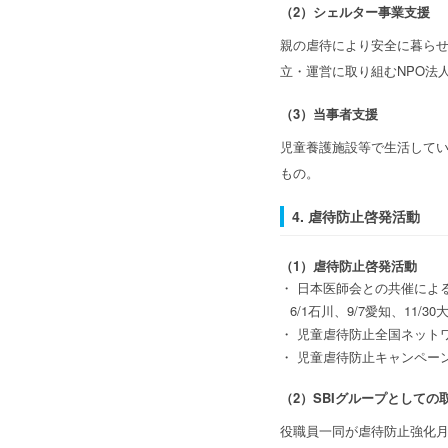
（2）シェルター事業支援
親の虐待により安全に暮ら
立・運営に取り組むNPO法
（3）当事者支援
児童養護施設等で生活して
もの。
4. 虐待防止啓発活動
（1）虐待防止啓発活動
・ 日本医師会との共催によ
6/1石川、9/7愛知、11/3
・ 児童虐待防止全国ネット
・ 児童虐待防止キャンペーンライブ
（2）SBIグループとしての
役職員一同が虐待防止強化月