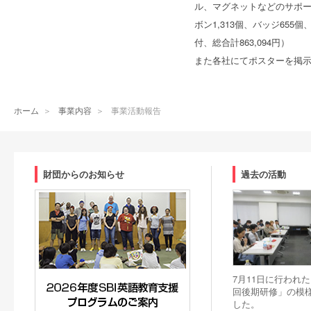
ル、マグネットなどのサポ
ボン1,313個、バッジ655
付、総合計863,094円）
また各社にてポスターを掲
ホーム
＞
事業内容
＞
事業活動報告
財団からのお知らせ
過去の活動
7月11日に行われた
回後期研修」の模
した。