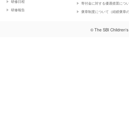
研修日程
寄付金に対する優遇措置につ
研修報告
褒章制度について（紺綬褒章
© The SBI Children's